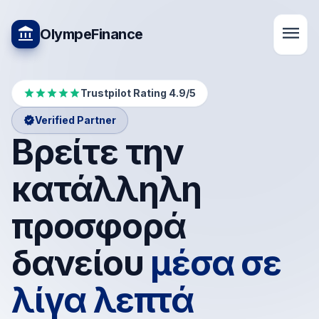
menu
account_balance
OlympeFinance
star
star
star
star
star
Trustpilot Rating 4.9/5
verified
Verified Partner
Βρείτε την
κατάλληλη
προσφορά
δανείου
μέσα σε
λίγα λεπτά