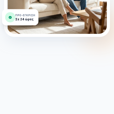
ΠΡΟ-ΈΓΚΡΙΣΗ
check_circle
Σε 24 ώρες