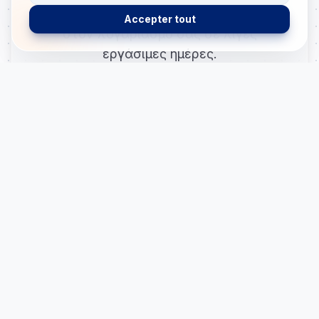
Τα χρήματα πιστώνονται απευθείας
Accepter tout
στον λογαριασμό σας σε λίγες
εργάσιμες ημέρες.
Υπολογίστε τη
δόση σας
Χρησιμοποιήστε το εργαλείο προσομοίωσης
για να δείτε ακριβώς πόσο θα πληρώνετε κάθε
μήνα. Οι τιμές είναι ενδεικτικές και βασίζονται
στις τρέχουσες προσφορές της αγοράς.